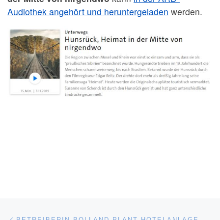
Audiothek angehört und heruntergeladen
werden.
Beitragsnavigation
Vorheriger Beitrag
BETREIBERIN BOLLAND PLANT HOTELANLAGE AM GÜNDERRODEHAUS