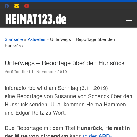
Zum Inhalt springen
Me
Startseite
»
Aktuelles
»
Unterwegs – Reportage über den
Hunsrück
Unterwegs – Reportage über den Hunsrück
Veröffentlicht
1. November 2019
Inforadio rbb wird am Sonntag (3.11.2019)
eine Reportage von Susanne von Schenck über den
Hunsrück senden. U. a. kommen Helma Hammen
und Edgar Reitz zu Wort.
Due Reportage mit dem Titel
Hunsrück, Heimat in
der Mitte von nirgendwo
kann
in der ARD-