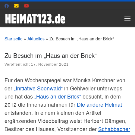
Zum Inhalt springen
Me
Startseite
»
Aktuelles
»
Zu Besuch im „Haus an der Brick“
Zu Besuch im „Haus an der Brick“
Veröffentlicht
17. November 2021
Für den Wochenspiegel war Monika Kirschner von
der
„Initiative Soonwald“
in Gehlweiler unterwegs
und hat das
„Haus an der Brick“
besucht, in dem
2012 die Innenaufnahmen für
Die andere Heimat
entstanden. In einem kleinen den Artikel
ergänzenden Videobeitrag weist Heribert Dämgen,
Besitzer des Hauses, Vorsitzender der
Schabbacher