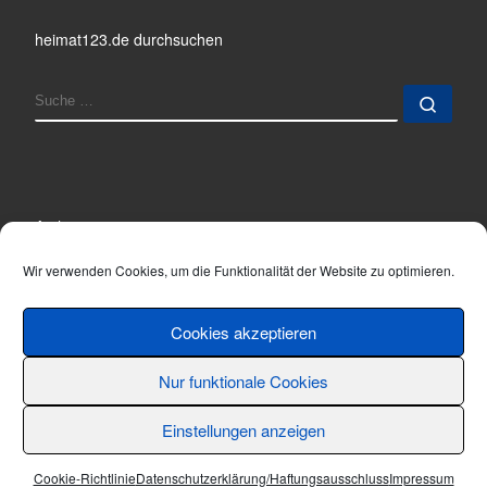
heimat123.de durchsuchen
SUCHE
Such
Archiv
Archiv
Wir verwenden Cookies, um die Funktionalität der Website zu optimieren.
Cookies akzeptieren
Nur funktionale Cookies
© 2001 - 2026
Thomas Hönemann
–
Alle Rechte vorbehalten
Einstellungen anzeigen
Cookie-Richtlinie
Datenschutzerklärung/Haftungsausschluss
Impressum