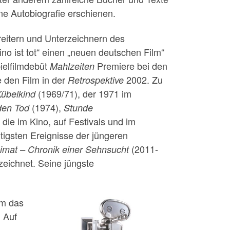
ine Autobiografie erschienen.
reitern und Unterzeichnern des
o ist tot“ einen „neuen deutschen Film“
ielfilmdebüt
Premiere bei den
Mahlzeiten
e den Film in der
2002. Zu
Retrospektive
(1969/71), der 1971 im
übelkind
(1974),
 den Tod
Stunde
die im Kino, auf Festivals und im
htigsten Ereignisse der jüngeren
(2011-
imat – Chronik einer Sehnsucht
zeichnet. Seine jüngste
um das
 Auf