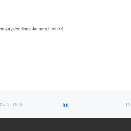
-und-jurys/berlinale-kamera.html
[
↩
]
ZURÜCK ZUR BEITRAGSL
MARITA BREUER ERZÄHLT AUS IHREM LEBEN – AM 25.1. IN DÜREN
I