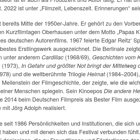
ht. 2022 ist unter „Filmzeit, Lebenszeit. Erinnerungen“ se
t bereits Mitte der 1950er-Jahre. Er gehört zu den Vorbe
n Kurzfilmtagen Oberhausen unter dem Motto „Papas Kin
es deutschen Autorenfilms. 1967 feierte Edgar Reitz‘ Sp
bestes Erstlingswerk ausgezeichnet. Die Berlinale zeigt
en unter anderem
(1968/69),
Cardillac
Geschichten vom K
(1973),
n
In Gefahr und größter Not bringt der Mittelweg
978) und die weltberühmte Trilogie
(1984–2004), 
Heimat
ls Meilenstein der Filmgeschichte, der zeigte, wie die wic
zelner Menschen spiegeln. Sein Kinoepos
Die andere He
de 2014 beim Deutschen Filmpreis als Bester Film ausge
 mit Jörg Adolph realisiert.
e seit 1986 Persönlichkeiten und Institutionen, die sich 
 haben und mit denen sich das Festival verbunden fühlt.
ei denjenigen, die zu Freund*innen und Förder*innen des