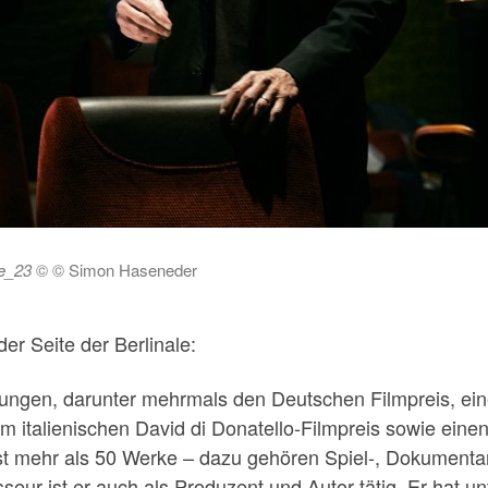
e_23
© © Simon Haseneder
er Seite der Berlinale:
nungen, darunter mehrmals den Deutschen Filmpreis, ein
im italienischen David di Donatello-Filmpreis sowie ei
t mehr als 50 Werke – dazu gehören Spiel-, Dokumentar
sseur ist er auch als Produzent und Autor tätig. Er hat 