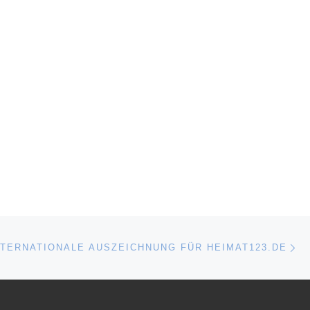
Nä
ISTE
NTERNATIONALE AUSZEICHNUNG FÜR HEIMAT123.DE