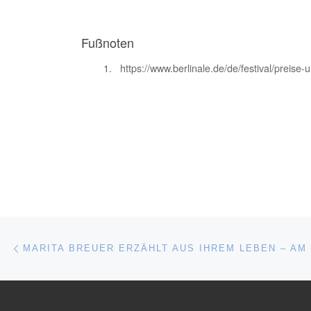
Fußnoten
https://www.berlinale.de/de/festival/preise
Beitragsnavigation
Vorheriger Beitrag