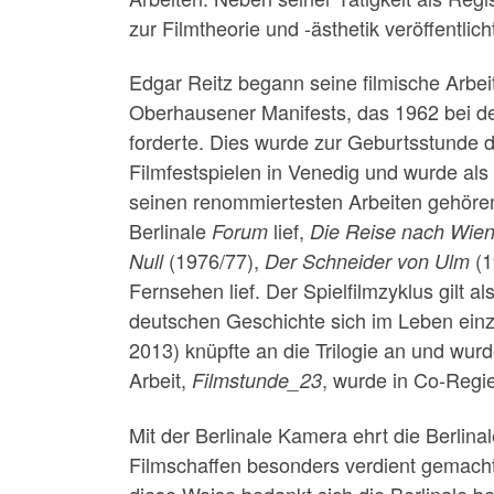
zur Filmtheorie und -ästhetik veröffentlic
Edgar Reitz begann seine filmische Arbei
Oberhausener Manifests, das 1962 bei de
forderte. Dies wurde zur Geburtsstunde d
Filmfestspielen in Venedig und wurde als 
seinen renommiertesten Arbeiten gehör
Berlinale
lief,
Forum
Die Reise nach Wie
(1976/77),
(1
Null
Der Schneider von Ulm
Fernsehen lief. Der Spielfilmzyklus gilt a
deutschen Geschichte sich im Leben ein
2013) knüpfte an die Trilogie an und wur
Arbeit,
, wurde in Co-Regie
Filmstunde_23
Mit der Berlinale Kamera ehrt die Berlinal
Filmschaffen besonders verdient gemacht
diese Weise bedankt sich die Berlinale b