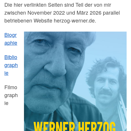
Die hier verlinkten Seiten sind Teil der von mir
zwischen November 2022 und März 2026 parallel
betriebenen Website herzog-werner.de.
Biogr
aphie
Biblio
graph
ie
Filmo
graph
ie