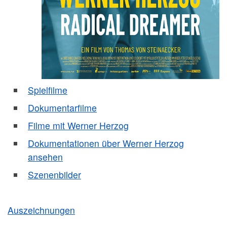
Spielfilme
Dokumentarfilme
Filme mit Werner Herzog
Dokumentationen über Werner Herzog
ansehen
Szenenbilder
Auszeichnungen