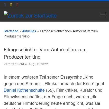
Zum Inhalt springen
Me
Startseite
»
Aktuelles
»
Filmgeschichte: Vom Autorenfilm zum
Produzentenkino
Filmgeschichte: Vom Autorenfilm zum
Produzentenkino
Veröffentlicht
4. August 2022
In einem weiteren Teil seiner Essayreihe „Kino
gegen den Stream – Filmkultur nach der Krise“ geht
Daniel Kothenschulte
(55), Filmkritiker, Kurator und
Filmwissenschaftler, der Frage nach, warum „die
deutsche Filmförderung heute ermöglicht, was sie