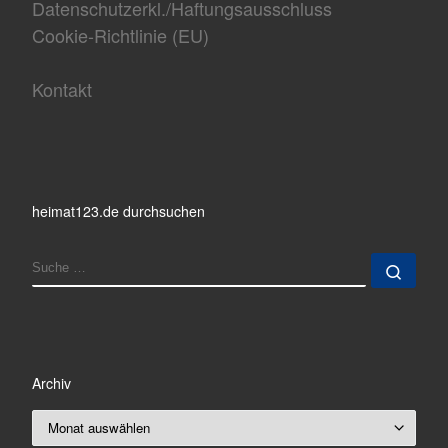
Datenschutzerkl./Haftungsausschluss
Cookie-Richtlinie (EU)
Kontakt
heimat123.de durchsuchen
SUCHE
Such
Archiv
Archiv