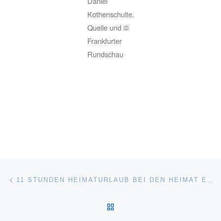
Daniel
Kothenschulte.
Quelle und ©
Frankfurter
Rundschau
Beitragsnavigation
Vorheriger Beitrag
11 STUNDEN HEIMATURLAUB BEI DEN HEIMAT EUROPA FILMFESTSPIELEN
ZURÜCK ZUR BEITRAGSL