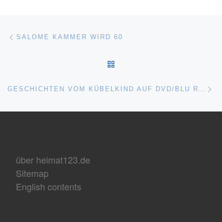
Beitragsnavigation
Vorheriger Beitrag
SALOME KAMMER WIRD 60
ZURÜCK ZUR BEITRAGSL
Nä
GESCHICHTEN VOM KÜBELKIND AUF DVD/BLU RAY
über heimat123.de
Sitemap
English contents