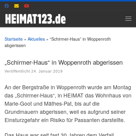
Zum Inhalt springen
Me
Startseite
»
Aktuelles
»
“Schirmer-Haus” in Woppenroth
abgerissen
„Schirmer-Haus“ in Woppenroth abgerissen
Veröffentlicht
24. Januar 2019
An der Bergstraße in Woppenroth wurde am Montag
das „Schirmer-Haus“, in HEIMAT das Wohnhaus von
Marie-Goot und Mäthes-Pat, bis auf die
Grundmauern abgerissen, weil es aufgrund seiner
Einsturzgefahr ein Risiko für Passanten darstellte.
Das Haus war seit fast 30 Jahren dem Verfall