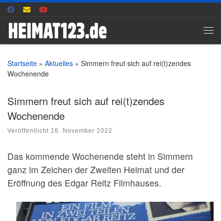
Zum Inhalt springen
Me
Startseite
»
Aktuelles
»
Simmern freut sich auf rei(t)zendes
Wochenende
Simmern freut sich auf rei(t)zendes
Wochenende
Veröffentlicht
16. November 2022
Das kommende Wochenende steht in Simmern
ganz im Zeichen der Zweiten Heimat und der
Eröffnung des Edgar Reitz Filmhauses.