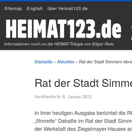
Sitemap
English
über heimat123.de
Zum Inhalt springen
Informationen rund um die HEIMAT-Trilogie von Edgar Reitz
Startseite
»
Aktuelles
»
Rat der Stadt Simmern ebn
Rat der Stadt Simm
Veröffentlicht
9. Januar 2021
In ihrer heutigen Ausgabe berichtet die 
„filmreife“ Debatte im Rat der Stadt Simm
der Werkstatt des Ziegelmayer-Hauses a