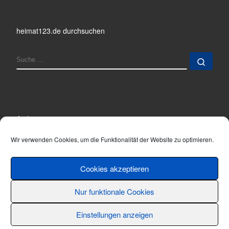
heimat123.de durchsuchen
SUCHE
Such
Archiv
Archiv
Wir verwenden Cookies, um die Funktionalität der Website zu optimieren.
Cookies akzeptieren
Nur funktionale Cookies
© 2001 - 2026
Thomas Hönemann
–
Alle Rechte vorbehalten
Einstellungen anzeigen