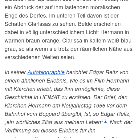
ein Abdruck der auf ihm lastenden moralischen
Enge des Dorfes. Im unteren Teil davon ist der
Schatten Clarissas zu sehen. Beide erscheinen
dabei in völlig unterschiedlichem Licht: Hermann in
warmen braun-orange, Clarissa in kaltem weiß-blau-
grau, so als wenn sie trotz der räumlichen Nähe aus
verschiedenen Welten seien.
In seiner
Autobiographie
berichtet Edgar Reitz von
einem ähnlichen Erlebnis, wie es im Film Hermann
mit Klärchen erlebt, das ihm ermöglichte, diese
Geschichte in HEIMAT zu erzählen. Der Brief, den
Klärchen Hermann am Neujahrstag 1956 vor dem
Bahnhof vom Boppard übergibt, ist, so Edgar Reitz,
1
„ein wörtliches Zitat aus meinem Leben“
. Nach der
Verfilmung sei dieses Erlebnis für ihn