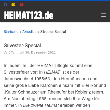
Zum Inhalt springen
Me
Startseite
»
Aktuelles
»
Silvester-Special
Silvester-Special
Veröffentlicht
30. Dezember 2021
In jedem Teil der HEIMAT-Trilogie kommt eine
Silvesterfeier vor: In
HEIMAT
ist es der
Jahreswechsel 1955/56, den Hermännchen und
seine große Liebe Klärchen einsam mit Eierlikör und
„Kalter Schnauze“ am Rheinufer bei Koblenz feiern.
Am Neujahrstag 1956 trennen sich ihre Wege für
immer. In
Die zweite Heimat
erleben wir den