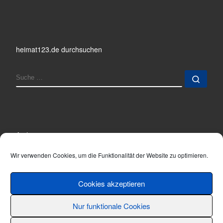
heimat123.de durchsuchen
SUCHE
Such
Archiv
Archiv
Wir verwenden Cookies, um die Funktionalität der Website zu optimieren.
Cookies akzeptieren
Nur funktionale Cookies
© 2001 - 2026
Thomas Hönemann
–
Alle Rechte vorbehalten