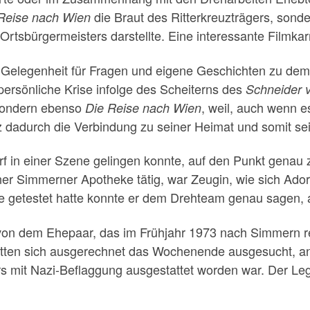
die Braut des Ritterkreuzträgers, sond
Reise nach Wien
Ortsbürgermeisters darstellte. Eine interessante Filmkarr
Gelegenheit für Fragen und eigene Geschichten zu dem 
persönliche Krise infolge des Scheiterns des
Schneider 
 sondern ebenso
, weil, auch wenn e
Die Reise nach Wien
itz dadurch die Verbindung zu seiner Heimat und somit 
 in einer Szene gelingen konnte, auf den Punkt genau zu
iner Simmerner Apotheke tätig, war Zeugin, wie sich Ad
be getestet hatte konnte er dem Drehteam genau sagen, 
 von dem Ehepaar, das im Frühjahr 1973 nach Simmern re
atten sich ausgerechnet das Wochenende ausgesucht, an
s mit Nazi-Beflaggung ausgestattet worden war. Der Le