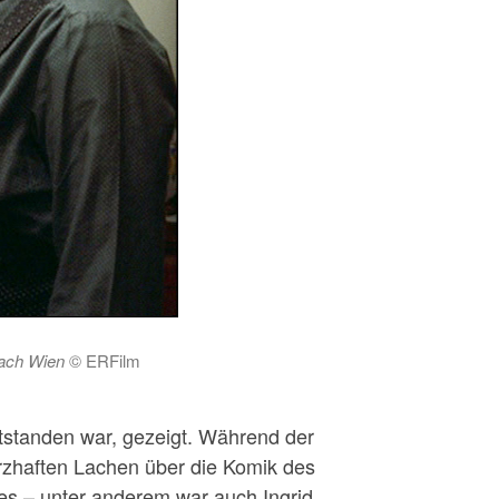
ach Wien
© ERFilm
ntstanden war, gezeigt. Während der
rzhaften Lachen über die Komik des
es – unter anderem war auch Ingrid