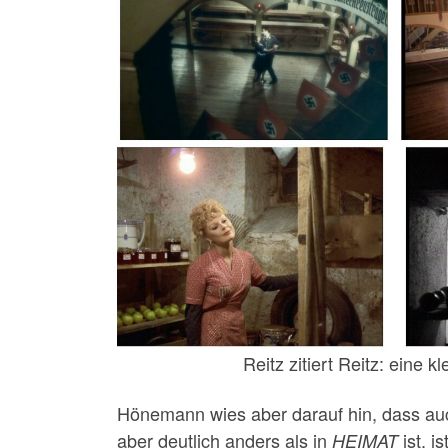
Reitz zitiert Reitz: eine 
Hönemann wies aber darauf hin, dass au
aber deutlich anders als in
ist, i
HEIMAT