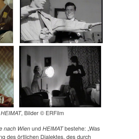
d
, Bilder © ERFilm
HEIMAT
und
bestehe: „Was
e nach Wien
HEIMAT
ng des örtlichen Dialektes, des durch