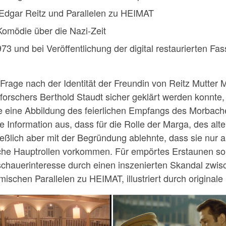
 Edgar Reitz und Parallelen zu HEIMAT
Komödie über die Nazi-Zeit
73 und bei Veröffentlichung der digital restaurierten F
Frage nach der Identität der Freundin von Reitz Mutter 
tforschers Berthold Staudt sicher geklärt werden konnte, 
 eine Abbildung des feierlichen Empfangs des Morbacher
e Information aus, dass für die Rolle der Marga, des alte
ßlich aber mit der Begründung ablehnte, dass sie nur abs
iche Hauptrollen vorkommen. Für empörtes Erstaunen so
uschauerinteresse durch einen inszenierten Skandal zwisc
lmischen Parallelen zu HEIMAT, illustriert durch origina