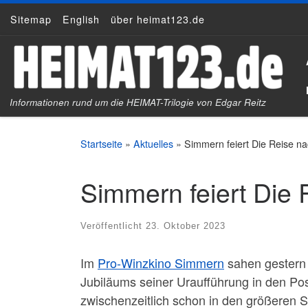
Sitemap
English
über heimat123.de
Zum Inhalt springen
Informationen rund um die HEIMAT-Trilogie von Edgar Reitz
Startseite
»
Aktuelles
»
Simmern feiert Die Reise n
Simmern feiert Die
Veröffentlicht
23. Oktober 2023
Im
Pro-Winzkino Simmern
sahen gestern 
Jubiläums seiner Uraufführung in den Po
zwischenzeitlich schon in den größeren S