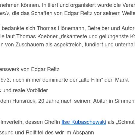
nehmen können. Initiiert und organisiert wurde die Veran
, die das Schaffen von Edgar Reitz vor seinem Welt
lexiv
 bedankte sich Thomas Hönemann, Betreiber und Autor di
die laut Thomas Koebner „riskanteste und gelungenste K
in von Zuschauern als aspektreich, fundiert und unterha
enswerk von Edgar Reitz
1973: noch immer dominierte der „alte Film“ den Markt
 und reale Vorbilder
t dem Hunsrück, 20 Jahre nach seinem Abitur in Simm
lmverleih, dessen Chefin
Ilse Kubaschewski
als „Schnul
ssung und Rolltitel des wdr im Abspann