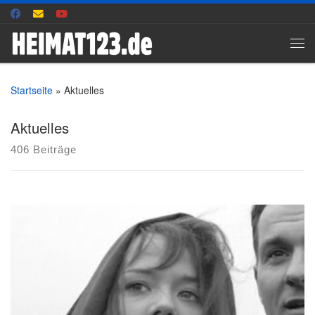
Zum Inhalt springen
Me
Startseite
»
Aktuelles
Aktuelles
406 Beiträge